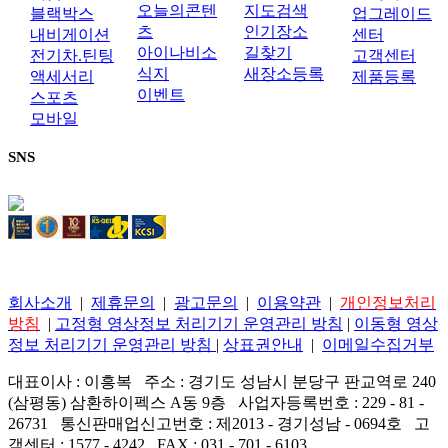
오늘의콘텐
지도검색
블랙박스
업그레이드
츠
인기장소
내비게이션
센터
아이나비소
길찾기
전기차.틴팅
고객센터
식지
새장소등록
액세서리
제품등록
이벤트
스포츠
모바일
SNS
회사소개
|
제휴문의
|
광고문의
|
이용약관
|
개인정보처리
방침
|
고정형 영상정보 처리기기 운영관리 방침
|
이동형 영상
정보 처리기기 운영관리 방침
|
상표권안내
|
이메일수집거부
대표이사 : 이흥복 주소 : 경기도 성남시 분당구 판교역로 240
(삼평동) 삼환하이펙스 A동 9층 사업자등록번호 : 229 - 81 -
26731 통신판매업신고번호 : 제2013 - 경기성남 - 0694호 고
객센터 : 1577 - 4242 FAX : 031 - 701 - 6103