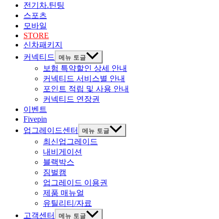
전기차.틴팅
스포츠
모바일
STORE
신차패키지
커넥티드
메뉴 토글
보험 특약할인 상세 안내
커넥티드 서비스별 안내
포인트 적립 및 사용 안내
커넥티드 연장권
이벤트
Fivepin
업그레이드센터
메뉴 토글
최신업그레이드
내비게이션
블랙박스
짐벌캠
업그레이드 이용권
제품 매뉴얼
유틸리티/자료
고객센터
메뉴 토글