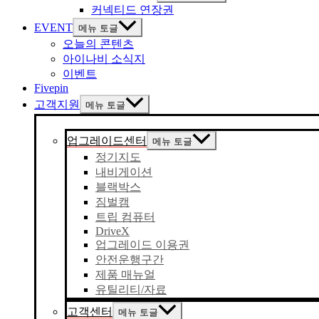
커넥티드 연장권
EVENT
메뉴 토글
오늘의 콘텐츠
아이나비 소식지
이벤트
Fivepin
고객지원
메뉴 토글
업그레이드센터
메뉴 토글
정기지도
내비게이션
블랙박스
짐벌캠
트립 컴퓨터
DriveX
업그레이드 이용권
안전운행구간
제품 매뉴얼
유틸리티/자료
고객센터
메뉴 토글